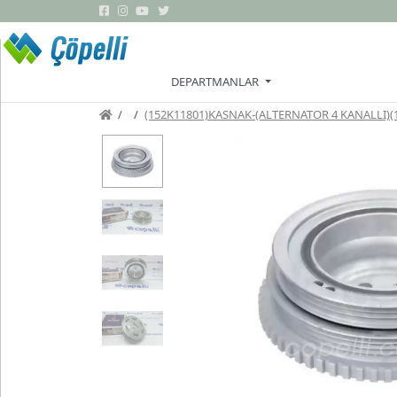
Marka Listesi
Grup Listes
DEPARTMANLAR
Menüler
(152K11801)KASNAK-(ALTERNATOR 4 KANALLI)(1.2
Üye
Sayfaları
Oto
Yedek
Parça
Ana
Sayfa