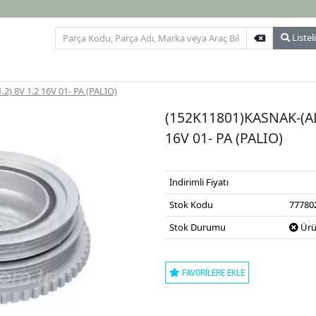
Listeli
i
Tümü
) 8V 1.2 16V 01- PA (PALIO)
(152K11801)KASNAK-(AL
16V 01- PA (PALIO)
İndirimli Fiyatı
Stok Kodu
77780
Stok Durumu
Ürü
FAVORILERE EKLE