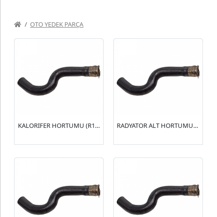
OTO YEDEK PARÇA
KALORIFER HORTUMU (R15154) 406 2.0 16V(6464.WN)
RADYATOR ALT HORTUMU (R15153) 406 2.0 16V(1351.HN)