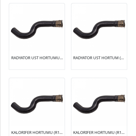
RADYATOR UST HORTUMU (R15141) XSARA I 1.4-1.6(1343.Y6)
RADYATOR UST HORTUM (R15139) ZX 1.4(96089333)
KALORIFER HORTUMU (R15138) 106 1.4-1.6(6464.JN)(95637678)
KALORIFER HORTUMU (R15137) 106 1.4-1.6(6464.JP)