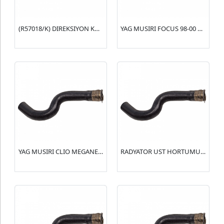
(R57018/K) DIREKSIYON KORUGU (SAG)(KIT) 124 (4373922)
YAG MUSIRI FOCUS 98-00 1.6
YAG MUSIRI CLIO MEGANE I 1.9 TDI 2.0I 96-> ( 77 00 845 214 )
RADYATOR UST HORTUMU (R15151) 406 2.0 16V(1343.AA)