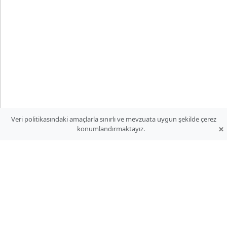
Veri politikasındaki amaçlarla sınırlı ve mevzuata uygun şekilde çerez
×
konumlandırmaktayız.
Web Mail
Çöpelli Oto Yedek Parça