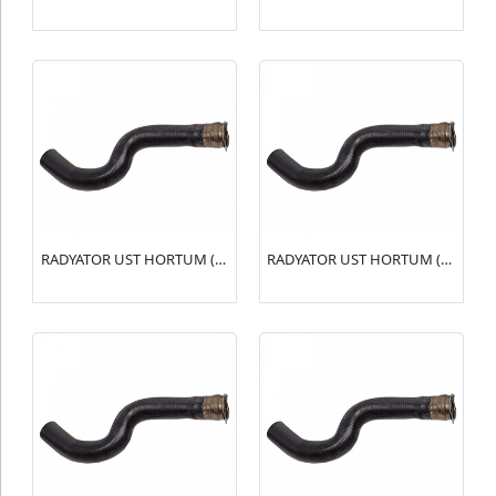
RADYATOR UST HORTUM (R15136) BX 1.4-1.6(96004956)
RADYATOR UST HORTUM (R15135) 106 1.6 16V(1343.T8)