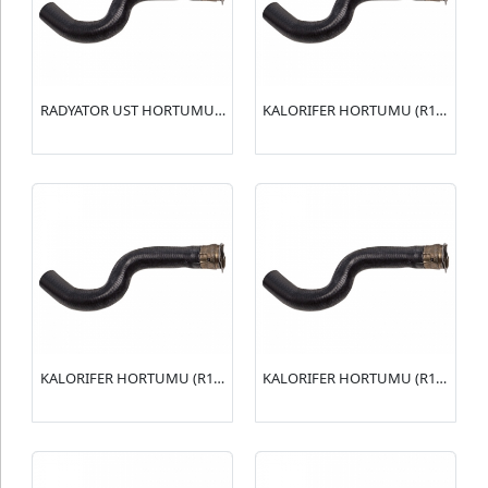
RADYATOR UST HORTUMU (R15148) 406 2.0 16V(1343.R4)
KALORIFER HORTUMU (R15149) 406 2.0 16V(6464.VZ)
KALORIFER HORTUMU (R15146) XSARA I 1.6(6464.QT)
KALORIFER HORTUMU (R15145) 306 1.6(6464.A1)