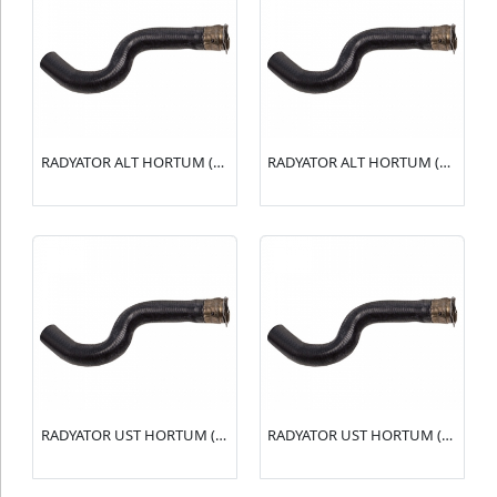
RADYATOR ALT HORTUM (R15144) XSARA I 1.4-1.6(1351.Z4)
RADYATOR ALT HORTUM (R15143) XSARA I 1.4-1.6(1351.J4)
RADYATOR UST HORTUM (R15142) XSARA I 1.4-1.6(1343.Y7)
RADYATOR UST HORTUM (R15140) BERLINGO 1.4(1343.J3)