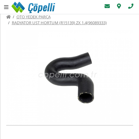
OTO YEDEK PARÇA
RADYATOR UST HORTUM (R15139) ZX 1.4(96089333)
Menüler
Üye
Sayfaları
Oto
Yedek
Parça
Ana
Sayfa