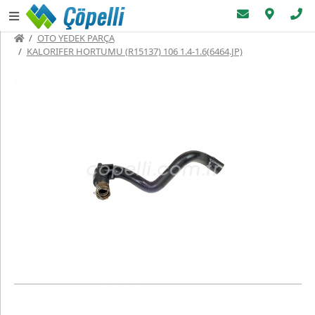
OTO YEDEK PARÇA
KALORIFER HORTUMU (R15137) 106 1.4-1.6(6464.JP)
Menüler
Üye
Sayfaları
Oto
Yedek
Parça
Ana
Sayfa