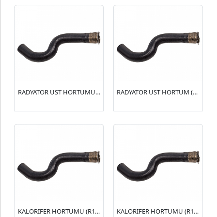
RADYATOR UST HORTUMU (R15141) XSARA I 1.4-1.6(1343.Y6)
RADYATOR UST HORTUM (R15139) ZX 1.4(96089333)
KALORIFER HORTUMU (R15138) 106 1.4-1.6(6464.JN)(95637678)
KALORIFER HORTUMU (R15137) 106 1.4-1.6(6464.JP)