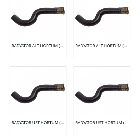
RADYATOR ALT HORTUM (R15144) XSARA I 1.4-1.6(1351.Z4)
RADYATOR ALT HORTUM (R15143) XSARA I 1.4-1.6(1351.J4)
RADYATOR UST HORTUM (R15142) XSARA I 1.4-1.6(1343.Y7)
RADYATOR UST HORTUM (R15140) BERLINGO 1.4(1343.J3)