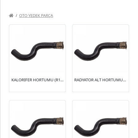
OTO YEDEK PARÇA
KALORIFER HORTUMU (R15154) 406 2.0 16V(6464.WN)
RADYATOR ALT HORTUMU (R15153) 406 2.0 16V(1351.HN)