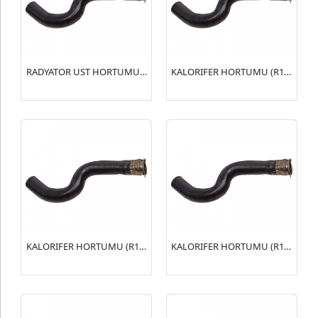
RADYATOR UST HORTUMU (R15148) 406 2.0 16V(1343.R4)
KALORIFER HORTUMU (R15149) 406 2.0 16V(6464.VZ)
KALORIFER HORTUMU (R15146) XSARA I 1.6(6464.QT)
KALORIFER HORTUMU (R15145) 306 1.6(6464.A1)