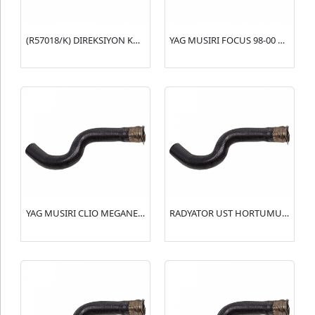
(R57018/K) DIREKSIYON KORUGU (SAG)(KIT) 124 (4373922)
YAG MUSIRI FOCUS 98-00 1.6
YAG MUSIRI CLIO MEGANE I 1.9 TDI 2.0I 96-> ( 77 00 845 214 )
RADYATOR UST HORTUMU (R15151) 406 2.0 16V(1343.AA)