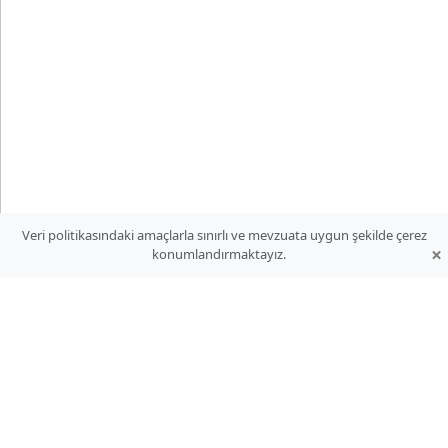
Veri politikasındaki amaçlarla sınırlı ve mevzuata uygun şekilde çerez
×
konumlandırmaktayız.
Web Mail
Çöpelli Oto Yedek Parça