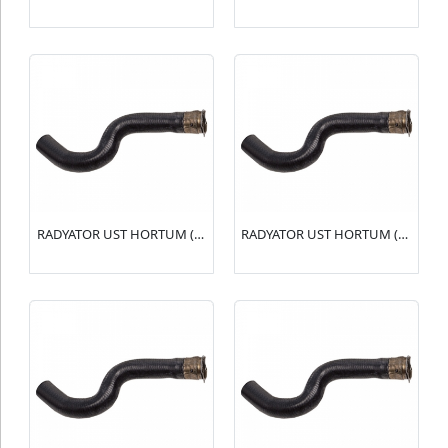
RADYATOR UST HORTUM (R15136) BX 1.4-1.6(96004956)
RADYATOR UST HORTUM (R15135) 106 1.6 16V(1343.T8)